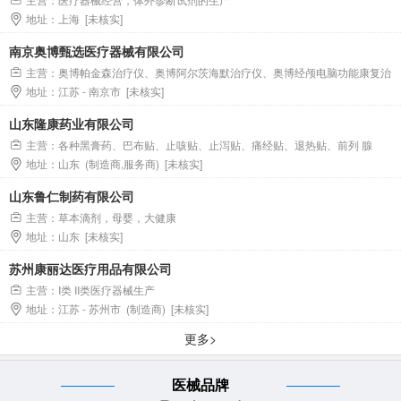
地址：上海 [未核实]
南京奥博甄选医疗器械有限公司
主营：奥博帕金森治疗仪、奥博阿尔茨海默治疗仪、奥博经颅电脑功能康复治
地址：江苏 - 南京市 [未核实]
疗仪
山东隆康药业有限公司
主营：各种黑膏药、巴布贴、止咳贴、止泻贴、痛经贴、退热贴、前列 腺
地址：山东 (制造商,服务商) [未核实]
贴、乳腺贴、鸡眼贴、足贴、艾叶贴、生姜贴、膝盖贴、腰椎贴、三伏贴、减肥
贴，穴位贴！ 乳膏类：疼痛膏、鼻炎膏、痔疮膏等。 艾灸液、疼痛液等外用产品
山东鲁仁制药有限公司
草本肚脐精油150款种类（小儿脾胃调理、男性体质调理、女性调理、各类慢性
主营：草本滴剂，母婴，大健康
病体质调理等）。
地址：山东 [未核实]
苏州康丽达医疗用品有限公司
主营：I类 II类医疗器械生产
地址：江苏 - 苏州市 (制造商) [未核实]
更多>
医械品牌