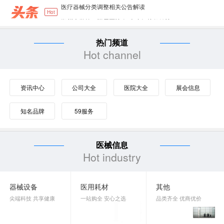
郑州大学第三附属医院(河南省妇幼保健院）
Hot
郑州大学第二附属医院NICU设备采购项目-公
热门频道
河南科技大学第一附属医院肿瘤楼数据库软件
Hot channel
医疗器械分类目录动态调整工作程序
资讯中心
公司大全
医院大全
展会信息
知名品牌
59服务
医械信息
Hot industry
器械设备
医用耗材
其他
尖端科技 共享健康
一站购全 安心之选
品类齐全 优商优价