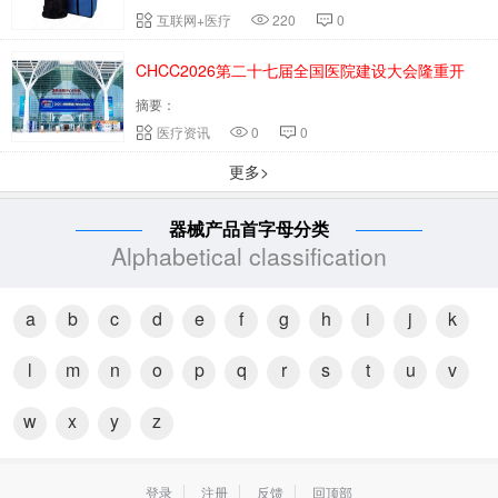
互联网+医疗
220
0
CHCC2026第二十七届全国医院建设大会隆重开
摘要：
幕！
医疗资讯
0
0
更多>
器械产品首字母分类
Alphabetical classification
a
b
c
d
e
f
g
h
i
j
k
l
m
n
o
p
q
r
s
t
u
v
w
x
y
z
登录
注册
反馈
回顶部